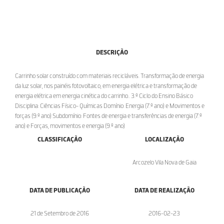
DESCRIÇÃO
Carrinho solar construído com materiais recicláveis. Transformação de energia
da luz solar, nos painéis fotovoltaico, em energia elétrica e transformação de
energia elétrica em energia cinética do carrinho.. 3.º Ciclo do Ensino Básico
Disciplina: Ciências Físico- Químicas Domínio: Energia (7.º ano) e Movimentos e
forças (9.º ano) Subdomínio: Fontes de energia e transferências de energia (7.º
ano) e Forças, movimentos e energia (9.º ano)
CLASSIFICAÇÃO
LOCALIZAÇÃO
Arcozelo Vila Nova de Gaia
DATA DE PUBLICAÇÃO
DATA DE REALIZAÇÃO
21 de Setembro de 2016
2016-02-23