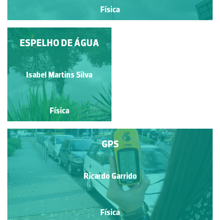
Física
AMPOLA DE PLASMA
ESPELHO DE ÁGUA
(EXPOSIÇÃO
INTERATIVA DE
ÓTICA)
Isabel Martins Silva
Adelaide Silva
Física
Física
GPS
Ricardo Garrido
Física