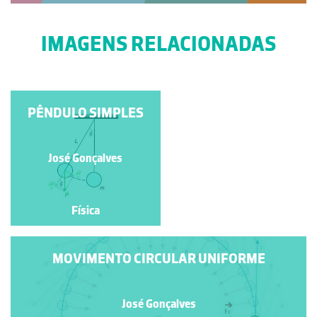
IMAGENS RELACIONADAS
PLANO INCLINADO
PÊNDULO SIMPLES
José Gonçalves
José Gonçalves
Física
Física
MOVIMENTO CIRCULAR UNIFORME
José Gonçalves