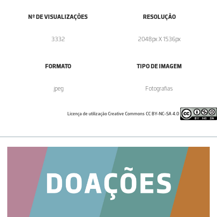
Nº DE VISUALIZAÇÕES
RESOLUÇÃO
3332
2048px X 1536px
FORMATO
TIPO DE IMAGEM
.jpeg
Fotografias
Licença de utilização Creative Commons CC BY-NC-SA 4.0