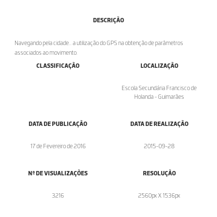
DESCRIÇÃO
Navegando pela cidade... a utilização do GPS na obtenção de parâmetros
associados ao movimento.
CLASSIFICAÇÃO
LOCALIZAÇÃO
Escola Secundária Francisco de
Holanda - Guimarães
DATA DE PUBLICAÇÃO
DATA DE REALIZAÇÃO
17 de Fevereiro de 2016
2015-09-28
Nº DE VISUALIZAÇÕES
RESOLUÇÃO
3216
2560px X 1536px