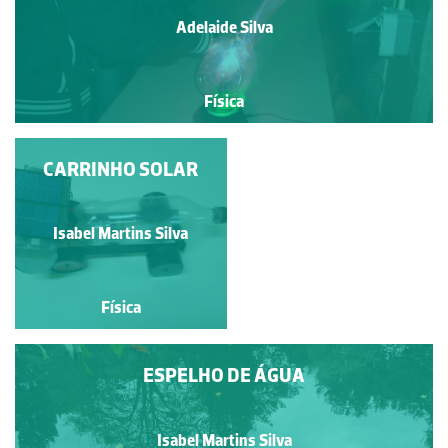
Adelaide Silva
Física
CARRINHO SOLAR
SOMBRAS
Isabel Martins Silva
Isabel Martins Silva
Física
Física
ESPELHO DE ÁGUA
Isabel Martins Silva