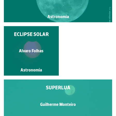
Astronomia
PAISAGEM LUNAR
ECLIPSE SOLAR
Alvaro Folhas
Alvaro Folhas
Astronomia
Astronomia
SUPERLUA
Guilherme Monteiro