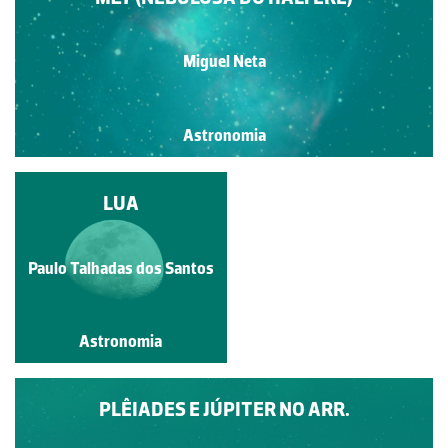
Miguel Neta
Astronomia
JÚPITER SOBRE
LUA
QUARTEIRA
Paulo Talhadas dos Santos
Miguel Neta
Astronomia
Astronomia
PLÊIADES E JÚPITER NO ARR.