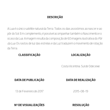
DESCRIÇÃO
A Lua é o único satélite natural da Terra. Todos os dias assistimos ao nascer e ao
pôr do Sol. Em complemento, é possível acompanhar também o Nascimento e o
ocaso da Lua. A imagem resulta da composição de 60 imagens ilustrativa do
Pôr
da Lua
. Os rastos de luz das estrelas e da Luz traduzem o movimento de rotação
da Terra.
CLASSIFICAÇÃO
LOCALIZAÇÃO
Costa Vicentina. Sul de Odeceixe.
DATA DE PUBLICAÇÃO
DATA DE REALIZAÇÃO
13 de Fevereiro de 2017
2015-08-19
Nº DE VISUALIZAÇÕES
RESOLUÇÃO