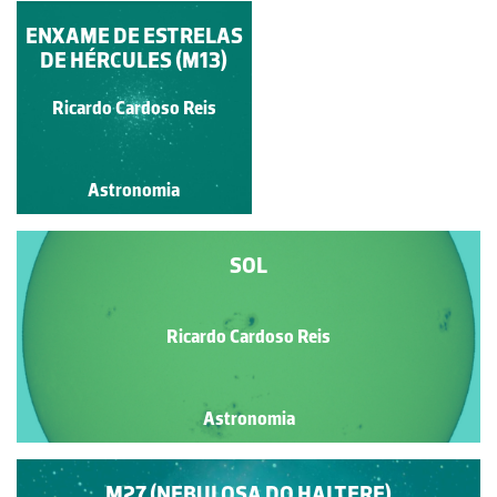
CRATERAS LUNARES
ENXAME DE ESTRELAS
DE HÉRCULES (M13)
Ricardo Cardoso Reis
Alvaro Folhas
Astronomia
Astronomia
SOL
Ricardo Cardoso Reis
Astronomia
M27 (NEBULOSA DO HALTERE)