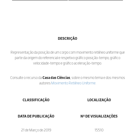
DESCRIÇÃO
Representação da posição de um corpo com movimento retilíneo uniforme que
parte da origem do referencial e respetivo gráfico posição-tempo, gráfico
velocidade-tempo e gráfico aceleração-tempo.
Consulte o recurso da
Casa das Ciências
, sobre o mesmo tema e dos mesmos
autores:
Movimento Retilíneo Uniforme
.
CLASSIFICAÇÃO
LOCALIZAÇÃO
DATA DE PUBLICAÇÃO
Nº DE VISUALIZAÇÕES
21 de Março de 2019
15510