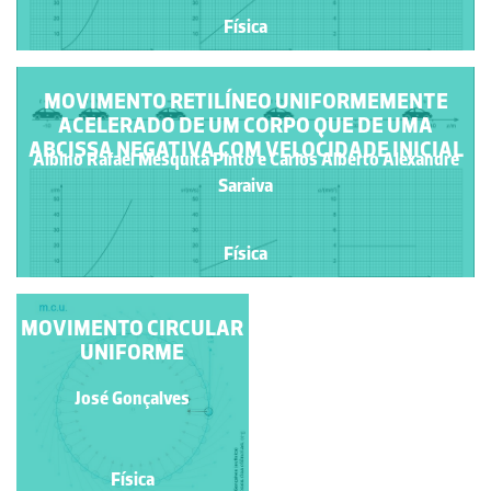
Física
MOVIMENTO RETILÍNEO UNIFORMEMENTE
ACELERADO DE UM CORPO QUE DE UMA
ABCISSA NEGATIVA COM VELOCIDADE INICIAL
Albino Rafael Mesquita Pinto e Carlos Alberto Alexandre
Saraiva
Física
MOVIMENTO CIRCULAR
MOVIMENTO
RETILÍNEO
UNIFORME
Albino Rafael Mesquita
UNIFORMEMENTE
ACELERADO DE
Pinto e Carlos Alberto
José Gonçalves
QUATRO CORPOS
Alexandre Saraiva
Física
Física