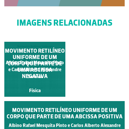
IMAGENS RELACIONADAS
MOVIMENTO RETILÍNEO
MOVIMENTO
RETILÍNEO UNIFORME
UNIFORME DE UM
Albino Rafael Mesquita Pinto
Albino Rafael Mesquita
CORPO QUE PARTE DE
DE UM CORPO QUE
PARTE DA ORIGEM DO
UMA ABCISSA
e Carlos Alberto Alexandre
Pinto e Carlos Alberto
REFERENCIAL
NEGATIVA
Alexandre Saraiva
Saraiva
Física
Física
MOVIMENTO RETILÍNEO UNIFORME DE UM
CORPO QUE PARTE DE UMA ABCISSA POSITIVA
Albino Rafael Mesquita Pinto e Carlos Alberto Alexandre