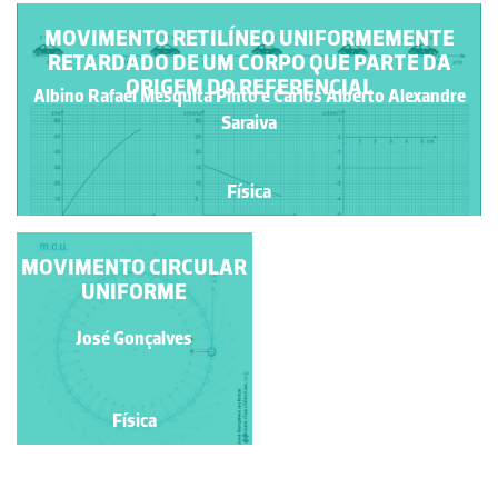
MOVIMENTO RETILÍNEO UNIFORMEMENTE
RETARDADO DE UM CORPO QUE PARTE DA
ORIGEM DO REFERENCIAL
Albino Rafael Mesquita Pinto e Carlos Alberto Alexandre
Saraiva
Física
MOVIMENTO CIRCULAR
GPS
UNIFORME
Ricardo Garrido
José Gonçalves
Física
Física