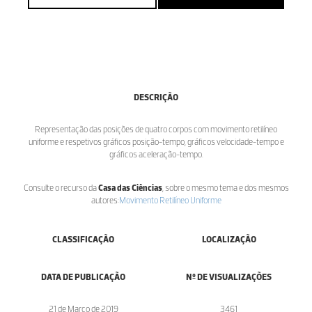
DESCRIÇÃO
Representação das posições de quatro corpos com movimento retilíneo
uniforme e respetivos gráficos posição-tempo, gráficos velocidade-tempo e
gráficos aceleração-tempo.
Consulte o recurso da
Casa das Ciências
, sobre o mesmo tema e dos mesmos
autores:
Movimento Retilíneo Uniforme
CLASSIFICAÇÃO
LOCALIZAÇÃO
DATA DE PUBLICAÇÃO
Nº DE VISUALIZAÇÕES
21 de Março de 2019
3461