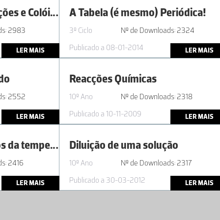
AL2.1 | 10º ano - Soluções e Colóides
A Tabela (é mesmo) Periódica!
ds: 2983
3º Ciclo
Nº de Downloads: 2324
Publicado a 08-01-2014
LER MAIS
LER MAIS
ido
Reacções Químicas
ds: 2552
10º Ano
Nº de Downloads: 2318
Publicado a 10-11-2009
LER MAIS
LER MAIS
AL1.3 | 11º ano - Efeitos da temperatura e da concentração na progressão global de uma reação
Diluição de uma solução
s: 2416
10º Ano
Nº de Downloads: 2317
Publicado a 30-03-2012
LER MAIS
LER MAIS