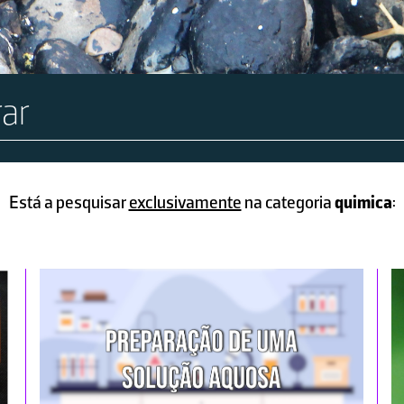
Está a pesquisar
exclusivamente
na categoria
quimica
: