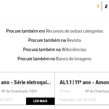
1
2
Procure também em
Recursos de outras categorias
Procure também na
Revista
Procura também na
Wikiciências
Procure também no
Banco de Imagens
AL2.4 | 11º ano - Série eletroquímica: o caso dos metais
Nº de Downloads: 5841
11º Ano
Nº de Download
-10-2012
Publicado a 09-10-2012
LER MAIS