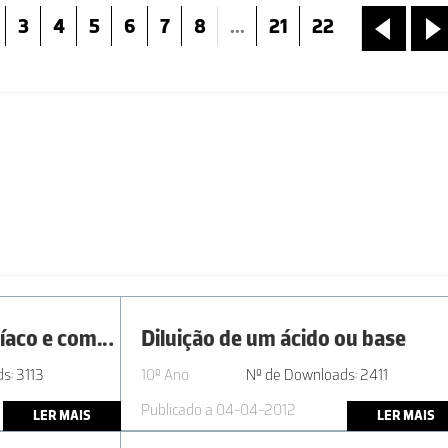
3
4
5
6
7
8
...
21
22
«
»
AL1.1 | 11º ano - Amoníaco e compostos de amónio em materiais do uso comum
Diluição de um ácido ou base
s: 3113
10º Ano
Nº de Downloads: 2411
Publicado a 04-04-2012
LER MAIS
LER MAIS