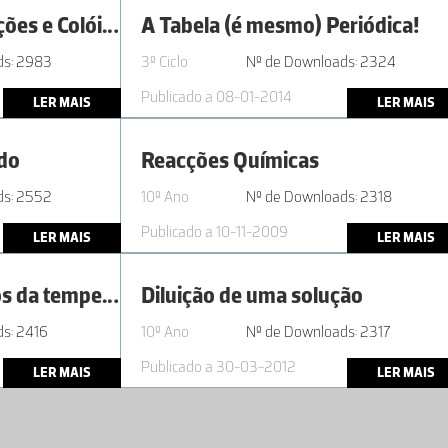
AL2.1 | 10º ano - Soluções e Colóides
A Tabela (é mesmo) Periódica!
ds: 2983
3º Ciclo
Nº de Downloads: 2324
Publicado a 08-01-2014
LER MAIS
LER MAIS
ido
Reacções Químicas
ds: 2552
10º Ano
Nº de Downloads: 2318
Publicado a 10-11-2009
LER MAIS
LER MAIS
AL1.3 | 11º ano - Efeitos da temperatura e da concentração na progressão global de uma reação
Diluição de uma solução
s: 2416
10º Ano
Nº de Downloads: 2317
Publicado a 30-03-2012
LER MAIS
LER MAIS