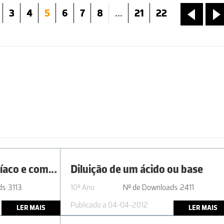
3
4
5
6
7
8
...
21
22
«
»
AL1.1 | 11º ano - Amoníaco e compostos de amónio em materiais do uso comum
Diluição de um ácido ou base
s: 3113
10º Ano
Nº de Downloads: 2411
Publicado a 04-04-2012
LER MAIS
LER MAIS