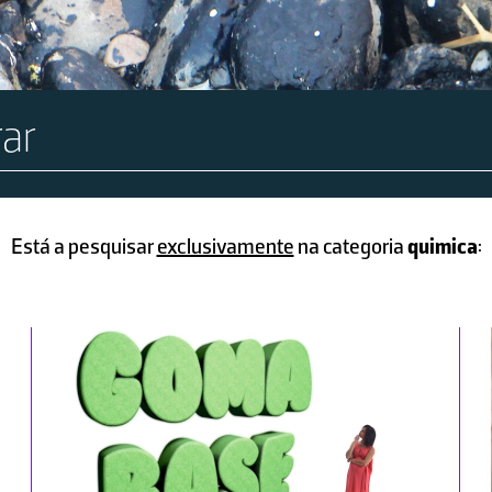
Está a pesquisar
exclusivamente
na categoria
quimica
: