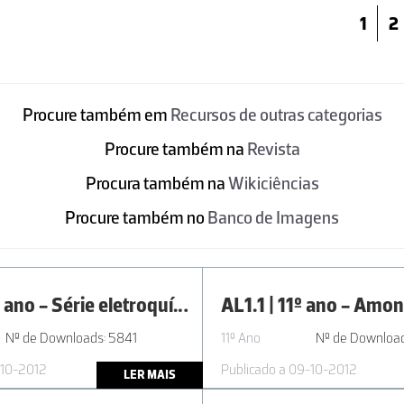
1
2
Procure também em
Recursos de outras categorias
Procure também na
Revista
Procura também na
Wikiciências
Procure também no
Banco de Imagens
AL2.4 | 11º ano - Série eletroquímica: o caso dos metais
Nº de Downloads: 5841
11º Ano
Nº de Download
-10-2012
Publicado a 09-10-2012
LER MAIS