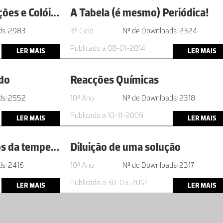
AL2.1 | 10º ano - Soluções e Colóides
A Tabela (é mesmo) Periódica!
ds: 2983
3º Ciclo
Nº de Downloads: 2324
Publicado a 08-01-2014
LER MAIS
LER MAIS
ido
Reacções Químicas
ds: 2552
10º Ano
Nº de Downloads: 2318
Publicado a 10-11-2009
LER MAIS
LER MAIS
AL1.3 | 11º ano - Efeitos da temperatura e da concentração na progressão global de uma reação
Diluição de uma solução
s: 2416
10º Ano
Nº de Downloads: 2317
Publicado a 30-03-2012
LER MAIS
LER MAIS