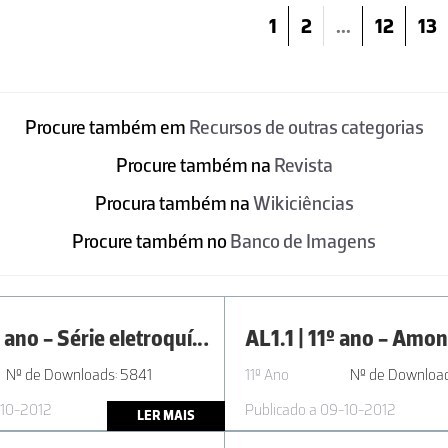
1
2
...
12
13
Procure também em
Recursos de outras categorias
Procure também na
Revista
Procura também na
Wikiciências
Procure também no
Banco de Imagens
AL2.4 | 11º ano - Série eletroquímica: o caso dos metais
Nº de Downloads: 5841
11º Ano
Nº de Download
-10-2012
Publicado a 09-10-2012
LER MAIS