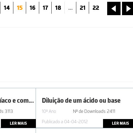
14
15
16
17
18
...
21
22
«
»
AL1.1 | 11º ano - Amoníaco e compostos de amónio em materiais do uso comum
Diluição de um ácido ou base
s: 3113
10º Ano
Nº de Downloads: 2411
Publicado a 04-04-2012
LER MAIS
LER MAIS