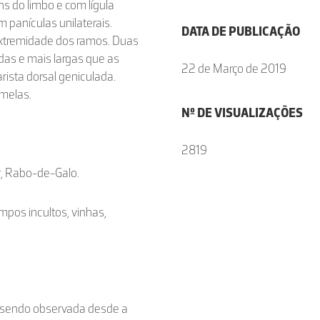
ns do limbo e com lígula
 panículas unilaterais.
DATA DE PUBLICAÇÃO
extremidade dos ramos. Duas
das e mais largas que as
22 de Março de 2019
rista dorsal geniculada.
umelas.
Nº DE VISUALIZAÇÕES
2819
r, Rabo-de-Galo.
ampos incultos, vinhas,
al sendo observada desde a