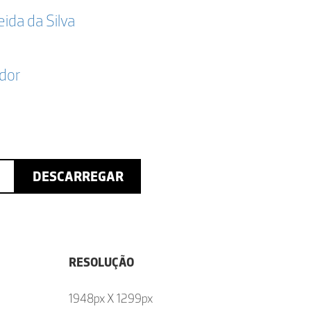
da da Silva
dor
DESCARREGAR
RESOLUÇÃO
1948px X 1299px