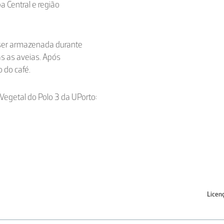
a Central e região
 ser armazenada durante
s as aveias. Após
 do café.
e Vegetal do Polo 3 da UPorto:
Licen