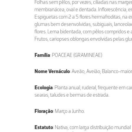
Folhas sem pêlos, por vezes, ciliadas nas marge
membranácea, oval e dentada. Inflorescência, em
Espiguetas com 2 a 5 flores hermafroditas, na 
glumas bem desenvolvidas, subiguais, lanceola
flores. Lema bidentada, com pêlos compridos e a
Frutos, cariopses oblongas envolvidas pelas gl
Família
: POACEAE (GRAMINEAE)
Nome Vernáculo
: Aveão, Aveião, Balanco-maio
Ecologia
: Planta anual, ruderal, frequente em c
searas, taludes e bermas de estrada.
Floração
: Março a Junho.
Estatuto
: Nativa, com larga distribuição mundi