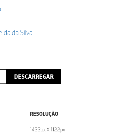
o
da da Silva
DESCARREGAR
RESOLUÇÃO
1422px X 1122px