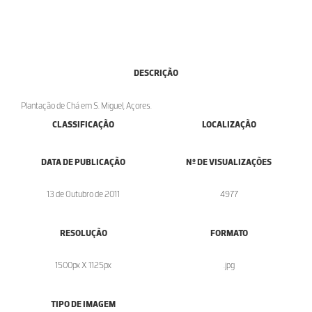
DESCRIÇÃO
Plantação de Chá em S. Miguel, Açores.
CLASSIFICAÇÃO
LOCALIZAÇÃO
DATA DE PUBLICAÇÃO
Nº DE VISUALIZAÇÕES
13 de Outubro de 2011
4977
RESOLUÇÃO
FORMATO
1500px X 1125px
.jpg
TIPO DE IMAGEM