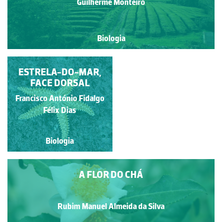
Guilherme Monteiro
Biologia
PLANTAÇÃO DE CHÁ
ESTRELA-DO-MAR,
FACE DORSAL
Francisco António Fidalgo
Guilherme Monteiro
Félix Dias
Biologia
Biologia
A FLOR DO CHÁ
Rubim Manuel Almeida da Silva