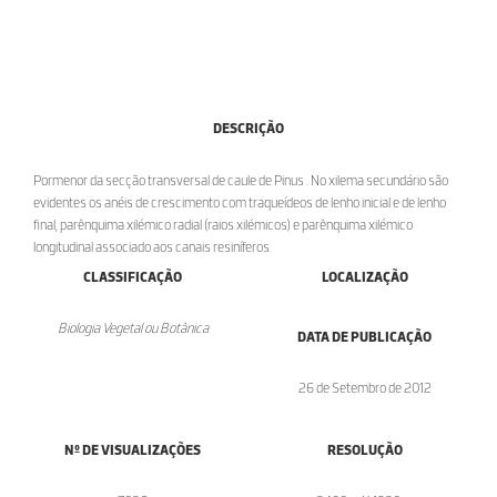
DESCRIÇÃO
Pormenor da secção transversal de caule de Pinus . No xilema secundário são
evidentes os anéis de crescimento com traqueídeos de lenho inicial e de lenho
final, parênquima xilémico radial (raios xilémicos) e parênquima xilémico
longitudinal associado aos canais resiníferos.
CLASSIFICAÇÃO
LOCALIZAÇÃO
Biologia Vegetal ou Botânica
DATA DE PUBLICAÇÃO
26 de Setembro de 2012
Nº DE VISUALIZAÇÕES
RESOLUÇÃO