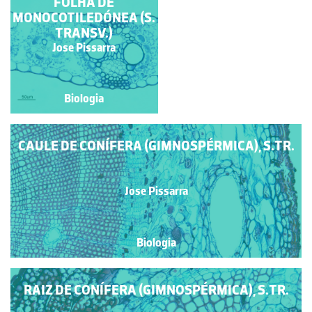
CAULE DE CONÍFERA
FOLHA DE
MONOCOTILEDÓNEA (S.
(GIMNOSPÉRMICA, S.
LONG.RAD.)
TRANSV.)
Jose Pissarra
Jose Pissarra
Biologia
Biologia
CAULE DE CONÍFERA (GIMNOSPÉRMICA), S.TR.
Jose Pissarra
Biologia
RAIZ DE CONÍFERA (GIMNOSPÉRMICA), S.TR.