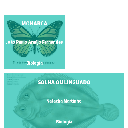
PALOMENA PRASINA
MONARCA
João Paulo Araújo Fernandes
Manuela Lopes
Biologia
Biologia
SOLHA OU LINGUADO
Natacha Martinho
Biologia