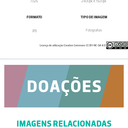
7026
2400px X 1920px
FORMATO
TIPO DE IMAGEM
.jpg
Fotografias
Licença de utilização Creative Commons CC BY-NC-SA 4.0
IMAGENS RELACIONADAS