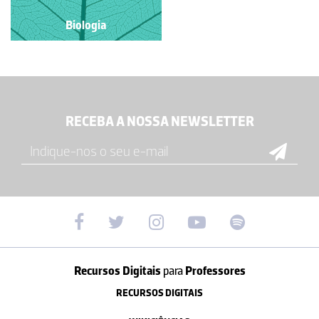
Biologia
Biologia
RECEBA A NOSSA NEWSLETTER
Recursos Digitais
para
Professores
RECURSOS DIGITAIS