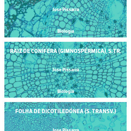
Jose Pissarra
Biologia
RAIZ DE CONÍFERA (GIMNOSPÉRMICA), S.TR.
Jose Pissarra
Biologia
FOLHA DE DICOTILEDÓNEA (S. TRANSV.)
Jose Pissarra