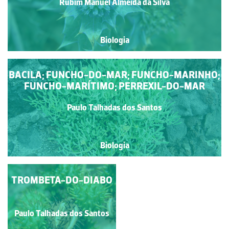
Rubim Manuel Almeida da Silva
Biologia
BACILA; FUNCHO-DO-MAR; FUNCHO-MARINHO;
FUNCHO-MARÍTIMO; PERREXIL-DO-MAR
Paulo Talhadas dos Santos
Biologia
TROMBETA-DO-DIABO
TOJO
Paulo Talhadas dos Santos
Paulo Talhadas dos Santos