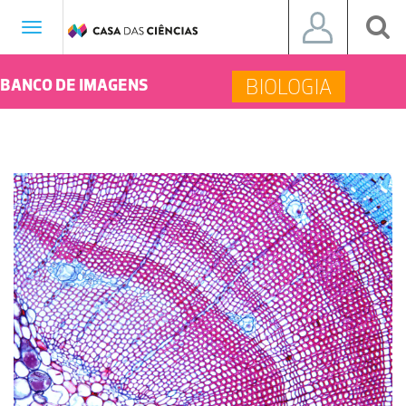
Toggle
navigation
BIOLOGIA
BANCO DE IMAGENS