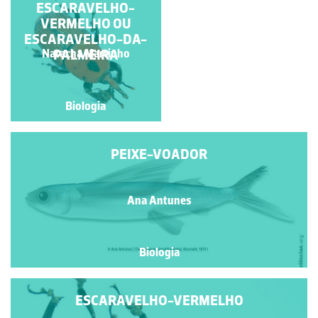
GOLFINHO ROAZ
ESCARAVELHO-
VERMELHO OU
(TURSIOPS
ESCARAVELHO-DA-
TRUNCATUS)
PALMEIRA
Horácio Santos
Natacha Martinho
Biologia
Biologia
PEIXE-VOADOR
Ana Antunes
Biologia
ESCARAVELHO-VERMELHO