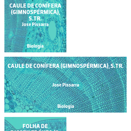
CAULE DE CONÍFERA
CAULE DE CONÍFERA
(GIMNOSPÉRMICA, S.
(GIMNOSPÉRMICA),
LONG.RAD.)
S.TR.
Jose Pissarra
Jose Pissarra
Biologia
Biologia
CAULE DE CONÍFERA (GIMNOSPÉRMICA), S.TR.
Jose Pissarra
Biologia
RAIZ DE CONÍFERA
FOLHA DE