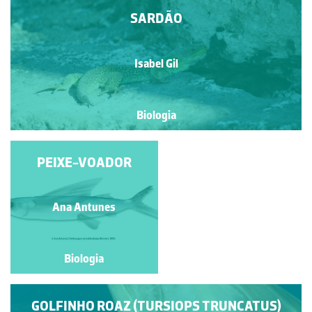
SARDÃO
Isabel Gil
Biologia
CAVALO MARINHO
PEIXE-VOADOR
Ana Antunes
Ana Antunes
Biologia
Biologia
GOLFINHO ROAZ (TURSIOPS TRUNCATUS)