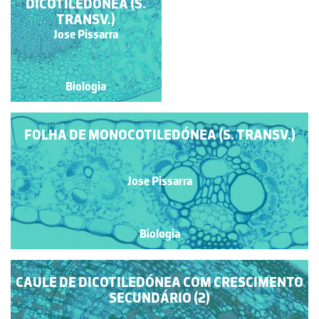
(GIMNOSPÉRMICA),
DICOTILEDÓNEA (S.
TRANSV.)
S.TR.
Jose Pissarra
Jose Pissarra
Biologia
Biologia
FOLHA DE MONOCOTILEDÓNEA (S. TRANSV.)
Jose Pissarra
Biologia
CAULE DE DICOTILEDÓNEA COM CRESCIMENTO
SECUNDÁRIO (2)