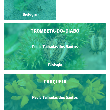
Biologia
Biologia
TROMBETA-DO-DIABO
Paulo Talhadas dos Santos
Biologia
CARQUEJA
Paulo Talhadas dos Santos