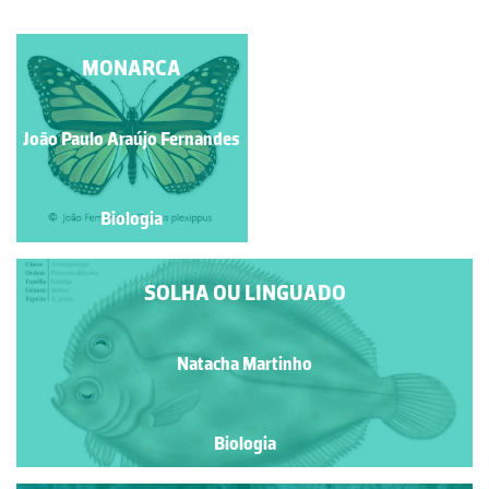
PALOMENA PRASINA
MONARCA
João Paulo Araújo Fernandes
Manuela Lopes
Biologia
Biologia
SOLHA OU LINGUADO
Natacha Martinho
Biologia