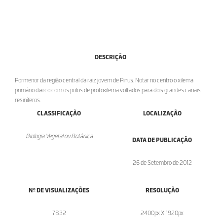
DESCRIÇÃO
Pormenor da região central da raiz jovem de Pinus. Notar no centro o xilema
primário diarco com os polos de protoxilema voltados para dois grandes canais
resiníferos.
CLASSIFICAÇÃO
LOCALIZAÇÃO
Biologia Vegetal ou Botânica
DATA DE PUBLICAÇÃO
26 de Setembro de 2012
Nº DE VISUALIZAÇÕES
RESOLUÇÃO
7832
2400px X 1920px