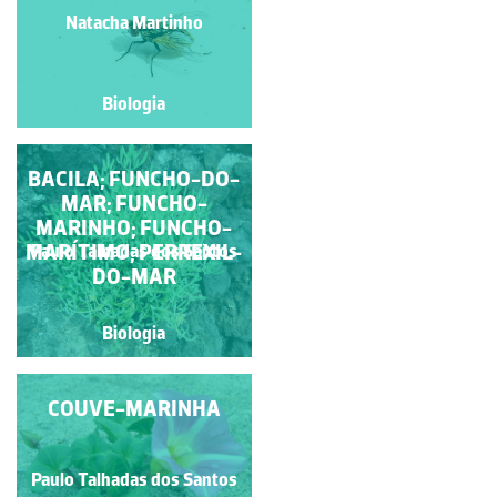
PALMEIRA
Natacha Martinho
Natacha Martinho
Biologia
Biologia
PLANTAS DE DUNAS E
BACILA; FUNCHO-DO-
MAR; FUNCHO-
AREAIS
MARINHO; FUNCHO-
Rubim Manuel Almeida da
MARÍTIMO; PERREXIL-
Paulo Talhadas dos Santos
Silva
DO-MAR
Biologia
Biologia
COUVE-MARINHA
TOJO
Paulo Talhadas dos Santos
Paulo Talhadas dos Santos