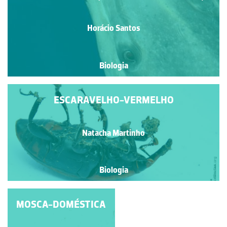
Horácio Santos
Biologia
ESCARAVELHO-VERMELHO
Natacha Martinho
Biologia
MOSCA-DOMÉSTICA
ESCARAVELHO-
VERMELHO OU
ESCARAVELHO-DA-