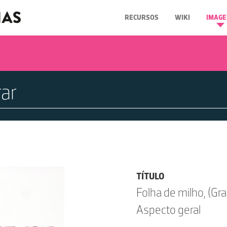
RECURSOS
WIKI
IMAGE
TÍTULO
Folha de milho, (Gr
Aspecto geral