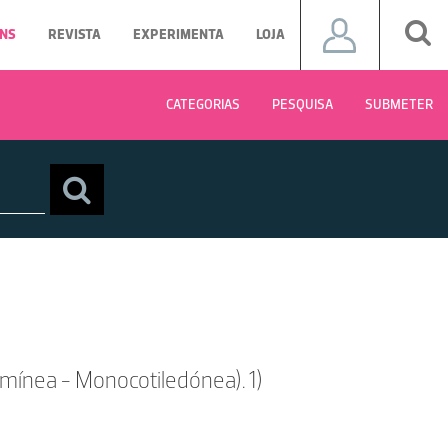
NS
REVISTA
EXPERIMENTA
LOJA
CATEGORIAS
PESQUISA
SUBMETER
amínea - Monocotiledónea). 1)