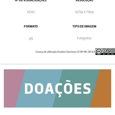
Nº DE VISUALIZAÇÕES
RESOLUÇÃO
6540
927px X 718px
FORMATO
TIPO DE IMAGEM
.jpg
Fotografias
Licença de utilização Creative Commons CC BY-NC-SA 4.0