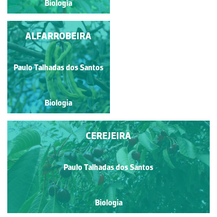
Biologia
Biologia
FIGUEIRA-DA-ÍNDIA
ALFARROBEIRA
OU PITEIRA
Paulo Talhadas dos Santos
Paulo Talhadas dos Santos
Biologia
Biologia
CEREJEIRA
Paulo Talhadas dos Santos
Biologia