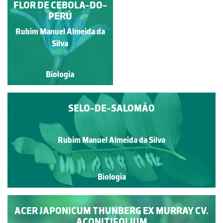
MEDICAGO ARABICA
FLOR DE CEBOLA-DO-
PERÚ
Rubim Manuel Almeida da
Rubim Manuel Almeida da
Silva
Silva
Biologia
Biologia
SELO-DE-SALOMÃO
Rubim Manuel Almeida da Silva
Biologia
ACER JAPONICUM THUNBERG EX MURRAY CV.
ACONITIFOLIUM