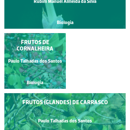
Rubim Manuel Almeida da Silva
Biologia
FORMAÇÃO DO
FRUTOS DE
PSEUDOFRUTO DE
CORNALHEIRA
CARVALHO
Rubim Manuel Almeida da
ALVARINHO
Paulo Talhadas dos Santos
Silva
Biologia
Biologia
FRUTOS (GLANDES) DE CARRASCO
Paulo Talhadas dos Santos