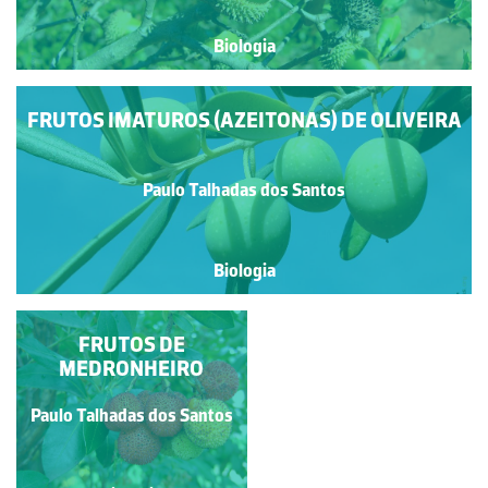
Biologia
FRUTOS IMATUROS (AZEITONAS) DE OLIVEIRA
Paulo Talhadas dos Santos
Biologia
FRUTOS DE
FRUTOS DE
MEDRONHEIRO
AZINHEIRA
Paulo Talhadas dos Santos
Paulo Talhadas dos Santos