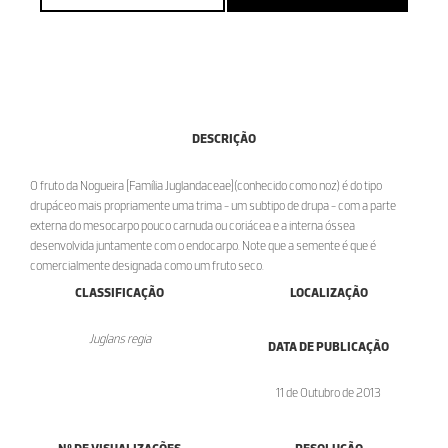
DESCRIÇÃO
O fruto da Nogueira [Família Juglandaceae](conhecido como noz) é do tipo
drupáceo mais propriamente uma trima - um subtipo de drupa - com a parte
externa do mesocarpo pouco carnuda ou coriácea e a interna óssea
desenvolvida juntamente com o endocarpo. Note que a semente é que é
comercialmente designada como um fruto seco.
CLASSIFICAÇÃO
LOCALIZAÇÃO
Juglans regia
DATA DE PUBLICAÇÃO
11 de Outubro de 2013