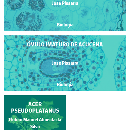
Jose Pissarra
Biologia
ÓVULO IMATURO DE AÇUCENA
Jose Pissarra
Biologia
ÓVULO DE AÇUCENA
ACER
PSEUDOPLATANUS
Rubim Manuel Almeida da
Jose Pissarra
Silva