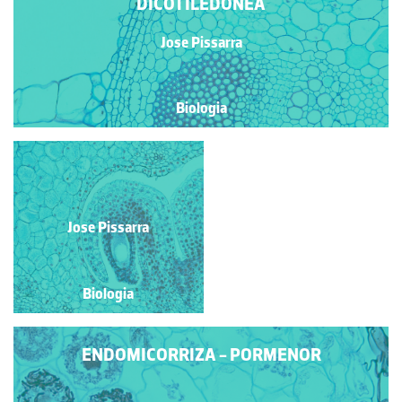
DICOTILEDÓNEA
Jose Pissarra
Biologia
ENDOMICORRIZA
Jose Pissarra
Jose Pissarra
Biologia
Biologia
ENDOMICORRIZA - PORMENOR