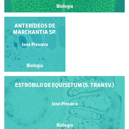
Biologia
ESTRÓBILO DE
ANTERÍDEOS DE
EQUISETUM (S. LONG.)
MARCHANTIA SP.
Jose Pissarra
Jose Pissarra
Biologia
Biologia
ESTRÓBILO DE EQUISETUM (S. TRANSV.)
Jose Pissarra
Biologia