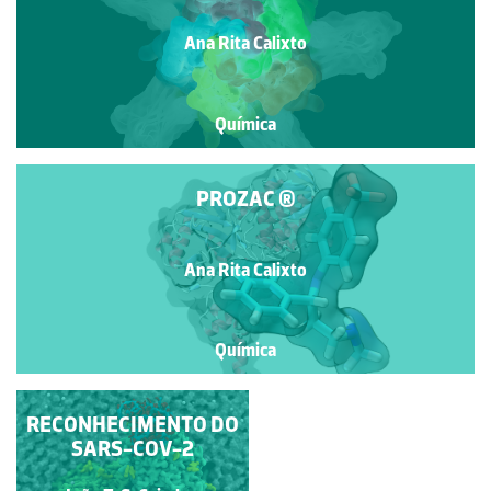
Ana Rita Calixto
Química
PROZAC ®
Ana Rita Calixto
Química
O MUNDO CONTRA O
RECONHECIMENTO DO
SARS-COV-2
SARS-COV-2