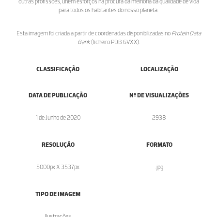
outras profissões, unem esforços na procura da melhoria da qualidade de vida
para todos os habitantes do nosso planeta.
Esta imagem foi criada a partir de coordenadas disponibilizadas no
Protein Data
Bank
(ficheiro PDB 6VXX).
CLASSIFICAÇÃO
LOCALIZAÇÃO
DATA DE PUBLICAÇÃO
Nº DE VISUALIZAÇÕES
1 de Junho de 2020
2938
RESOLUÇÃO
FORMATO
5000px X 3537px
.jpg
TIPO DE IMAGEM
Ilustrações