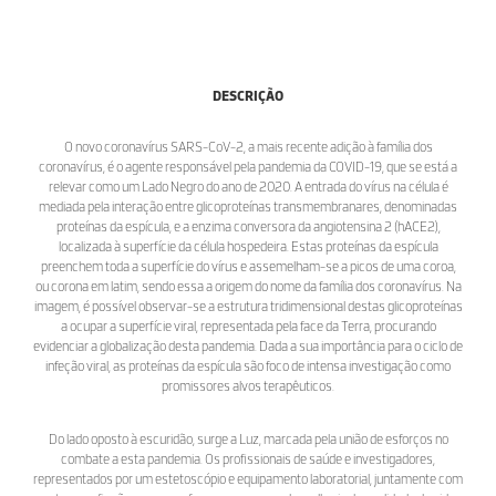
DESCRIÇÃO
O novo coronavírus SARS-CoV-2, a mais recente adição à família dos
coronavírus, é o agente responsável pela pandemia da COVID-19, que se está a
relevar como um Lado Negro do ano de 2020. A entrada do vírus na célula é
mediada pela interação entre glicoproteínas transmembranares, denominadas
proteínas da espícula, e a enzima conversora da angiotensina 2 (hACE2),
localizada à superfície da célula hospedeira. Estas proteínas da espícula
preenchem toda a superfície do vírus e assemelham-se a picos de uma coroa,
ou corona em latim, sendo essa a origem do nome da família dos coronavírus. Na
imagem, é possível observar-se a estrutura tridimensional destas glicoproteínas
a ocupar a superfície viral, representada pela face da Terra, procurando
evidenciar a globalização desta pandemia. Dada a sua importância para o ciclo de
infeção viral, as proteínas da espícula são foco de intensa investigação como
promissores alvos terapêuticos.
Do lado oposto à escuridão, surge a Luz, marcada pela união de esforços no
combate a esta pandemia. Os profissionais de saúde e investigadores,
representados por um estetoscópio e equipamento laboratorial, juntamente com