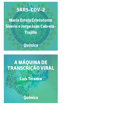
ESTRUTURA
SARS-COV-2
TRIDIMENSIONAL DA
María Estela Crisóstomo
GLICOPROTEÍNA S DO
Pedro Alexandrino
VÍRUS SARS-COV-2
Siverio e Jorge Juan Cabrera-
Fernandes
LIGADA À ENZIMA
Trujillo
HACE2
Química
Química
GLICOPROTEÍNA S
A MÁQUINA DE
TRANSCRIÇÃO VIRAL
Carola Jerves
Luís Teixeira
Química
Química