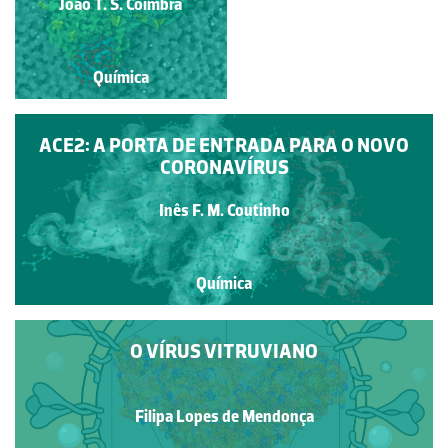
João T. S. Coimbra
Pedro Ferreira
Química
Química
ACE2: A PORTA DE ENTRADA PARA O NOVO
CORONAVÍRUS
Inês F. M. Coutinho
Química
O VÍRUS VITRUVIANO
Filipa Lopes de Mendonça