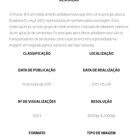
O Prozac ® é um medicamento antidepressivo que tem como principio ativo a
fluoxetina (C
H
F
NO), representada em primeiro plano na imagem. Esta
17
18
3
molécula inclui-se num grupo de medicamentos chamado de inibidores seletivos
da recaptação de serotonina. Os principais alvos deste antidepressivo são os
transportadores de serotonina como o que se encontra representado na
imagem, em segundo plano e numa escala mais reduzida.
CLASSIFICAÇÃO
LOCALIZAÇÃO
DATA DE PUBLICAÇÃO
DATA DE REALIZAÇÃO
19 de Junho de 2017
2017-05-28
Nº DE VISUALIZAÇÕES
RESOLUÇÃO
3023
4000px X 2000px
FORMATO
TIPO DE IMAGEM