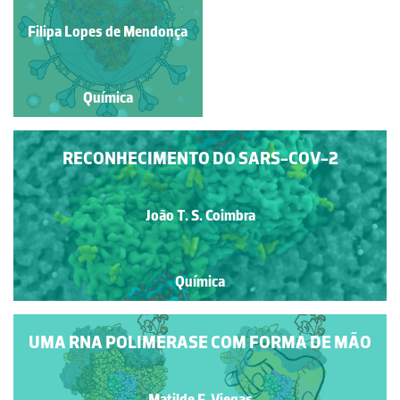
NOVO CORONAVÍRUS
Filipa Lopes de Mendonça
Inês F. M. Coutinho
Química
Química
RECONHECIMENTO DO SARS-COV-2
João T. S. Coimbra
Química
UMA RNA POLIMERASE COM FORMA DE MÃO
Matilde F. Viegas