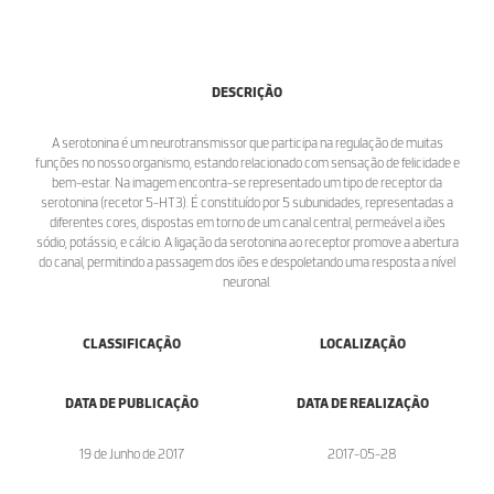
DESCRIÇÃO
A serotonina é um neurotransmissor que participa na regulação de muitas
funções no nosso organismo, estando relacionado com sensação de felicidade e
bem-estar. Na imagem encontra-se representado um tipo de receptor da
serotonina (recetor 5-HT3). É constituído por 5 subunidades, representadas a
diferentes cores, dispostas em torno de um canal central, permeável a iões
sódio, potássio, e cálcio. A ligação da serotonina ao receptor promove a abertura
do canal, permitindo a passagem dos iões e despoletando uma resposta a nível
neuronal.
CLASSIFICAÇÃO
LOCALIZAÇÃO
DATA DE PUBLICAÇÃO
DATA DE REALIZAÇÃO
19 de Junho de 2017
2017-05-28