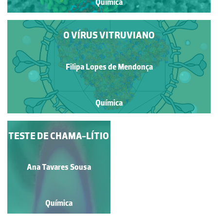
Química
O VÍRUS VITRUVIANO
Filipa Lopes de Mendonça
Química
TESTE DE CHAMA-LÍTIO
UMA RNA
POLIMERASE COM
FORMA DE MÃO
Matilde F. Viegas
Ana Tavares Sousa
Química
Química