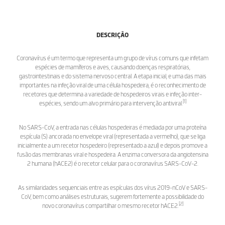
DESCRIÇÃO
Coronavírus é um termo que representa um grupo de vírus comuns que infetam
espécies de mamíferos e aves, causando doenças respiratórias,
gastrointestinais e do sistema nervoso central. A etapa inicial, e uma das mais
importantes na infeção viral de uma célula hospedeira, é o reconhecimento de
recetores que determina a variedade de hospedeiros virais e infeção inter-
[1]
espécies, sendo um alvo primário para intervenção antiviral.
No SARS-CoV, a entrada nas células hospedeiras é mediada por uma proteína
espícula (S) ancorada no envelope viral (representada a vermelho), que se liga
inicialmente a um recetor hospedeiro (representado a azul) e depois promove a
fusão das membranas viral e hospedeira. A enzima conversora da angiotensina
2 humana (hACE2) é o recetor celular para o coronavírus SARS-CoV-2.
As similaridades sequenciais entre as espículas dos vírus 2019-nCoV e SARS-
CoV, bem como análises estruturais, sugerem fortemente a possibilidade do
[2]
novo coronavírus compartilhar o mesmo recetor hACE2.