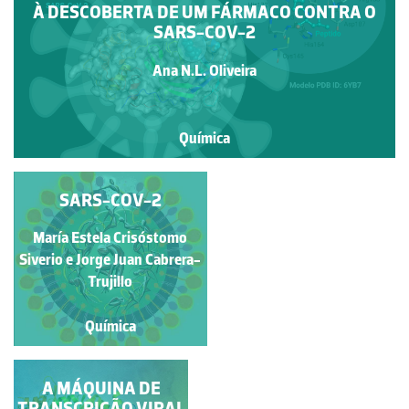
À DESCOBERTA DE UM FÁRMACO CONTRA O
SARS-COV-2
Ana N.L. Oliveira
Química
ESTRUTURA
SARS-COV-2
TRIDIMENSIONAL DA
María Estela Crisóstomo
GLICOPROTEÍNA S DO
Pedro Alexandrino
VÍRUS SARS-COV-2
Siverio e Jorge Juan Cabrera-
Fernandes
LIGADA À ENZIMA
Trujillo
HACE2
Química
Química
GLICOPROTEÍNA S
A MÁQUINA DE
TRANSCRIÇÃO VIRAL