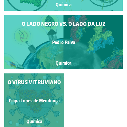
Química
O LADO NEGRO VS. O LADO DA LUZ
Pedro Paiva
Química
O VÍRUS VITRUVIANO
RECONHECIMENTO
DO SARS-COV-2
Filipa Lopes de Mendonça
João T. S. Coimbra
Química
Química