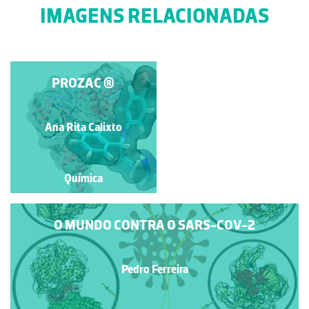
IMAGENS RELACIONADAS
RECEPTOR DE
PROZAC ®
SEROTONINA
Ana Rita Calixto
Ana Rita Calixto
Química
Química
O MUNDO CONTRA O SARS-COV-2
Pedro Ferreira