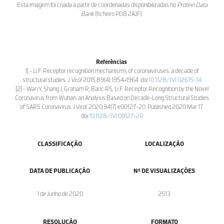
Esta imagem foi criada a partir de coordenadas disponibilizadas no
Protein Data
Bank
(ficheiro PDB 2AJF).
Referências
:
1] - Li F. Receptor recognition mechanisms of coronaviruses: a decade of
structural studies.
J Virol
. 2015;89(4):1954‐1964. doi:
10.1128/JVI.02615-14
[2] - Wan Y, Shang J, Graham R, Baric RS, Li F. Receptor Recognition by the Novel
Coronavirus from Wuhan: an Analysis Based on Decade-Long Structural Studies
of SARS Coronavirus. J Virol. 2020;94(7):e00127-20. Published 2020 Mar 17.
doi:
10.1128/JVI.00127-20
CLASSIFICAÇÃO
LOCALIZAÇÃO
DATA DE PUBLICAÇÃO
Nº DE VISUALIZAÇÕES
1 de Junho de 2020
2513
RESOLUÇÃO
FORMATO