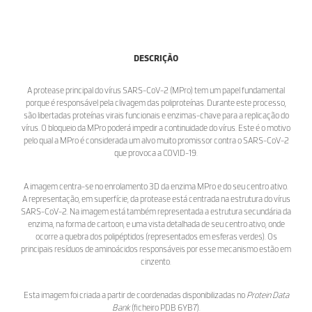
DESCRIÇÃO
A protease principal do vírus SARS-CoV-2 (MPro) tem um papel fundamental
porque é responsável pela clivagem das poliproteínas. Durante este processo,
são libertadas proteínas virais funcionais e enzimas-chave para a replicação do
vírus. O bloqueio da MPro poderá impedir a continuidade do vírus. Este é o motivo
pelo qual a MPro é considerada um alvo muito promissor contra o SARS-CoV-2
que provoca a COVID-19.
A imagem centra-se no enrolamento 3D da enzima MPro e do seu centro ativo.
A representação, em superfície, da protease está centrada na estrutura do vírus
SARS-CoV-2. Na imagem está também representada a estrutura secundária da
enzima, na forma de cartoon, e uma vista detalhada de seu centro ativo, onde
ocorre a quebra dos polipéptidos (representados em esferas verdes). Os
principais resíduos de aminoácidos responsáveis por esse mecanismo estão em
cinzento.
Esta imagem foi criada a partir de coordenadas disponibilizadas no
Protein Data
Bank
(ficheiro PDB 6YB7).