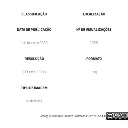
CLASSIFICAÇÃO
LOCALIZAÇÃO
DATA DE PUBLICAÇÃO
Nº DE VISUALIZAÇÕES
1 de Junho de 2020
2658
RESOLUÇÃO
FORMATO
3000px X 2100px
.png
TIPO DE IMAGEM
Ilustrações
Licença de utilização Creative Commons CC BY-NC-SA 4.0