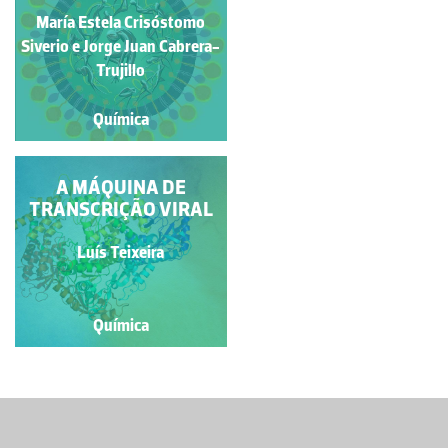
TRIDIMENSIONAL DA
María Estela Crisóstomo
GLICOPROTEÍNA S DO
Pedro Alexandrino
VÍRUS SARS-COV-2
Siverio e Jorge Juan Cabrera-
Fernandes
LIGADA À ENZIMA
Trujillo
HACE2
Química
Química
GLICOPROTEÍNA S
A MÁQUINA DE
TRANSCRIÇÃO VIRAL
Carola Jerves
Luís Teixeira
Química
Química