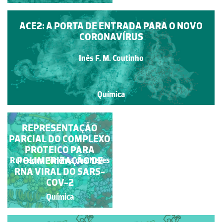
ACE2: A PORTA DE ENTRADA PARA O NOVO
CORONAVÍRUS
Inês F. M. Coutinho
Química
O VÍRUS VITRUVIANO
REPRESENTAÇÃO
PARCIAL DO COMPLEXO
PROTEICO PARA
POLIMERIZAÇÃO DE
Rui Pedro Pimenta das Neves
Filipa Lopes de Mendonça
RNA VIRAL DO SARS-
COV-2
Química
Química