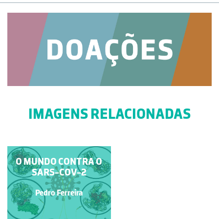
IMAGENS RELACIONADAS
O MUNDO CONTRA O
RECEPTOR DE
SEROTONINA
SARS-COV-2
Ana Rita Calixto
Pedro Ferreira