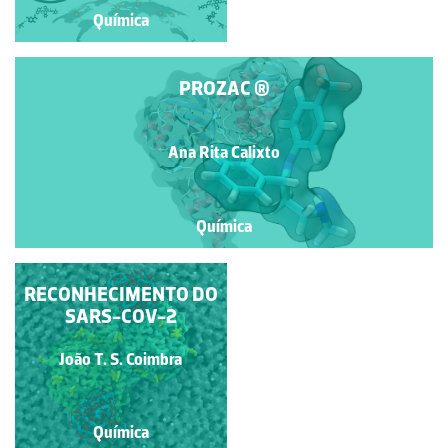
Química
Química
PROZAC ®
Ana Rita Calixto
Química
O LADO NEGRO VS. O
RECONHECIMENTO DO
LADO DA LUZ
SARS-COV-2
João T. S. Coimbra
Pedro Paiva
Química
Química