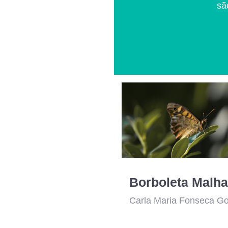
sã
Carla Maria Fonseca G