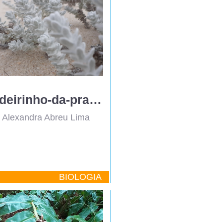
Cordeirinho-da-praia - uma planta adaptada às dunas
 Alexandra Abreu Lima
BIOLOGIA