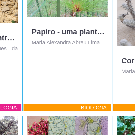
Papiro - uma planta ligada à produção de papel de papiro
Estratificação entrecruzada
Maria Alexandra Abreu Lima
ues da
Maria
LOGIA
BIOLOGIA