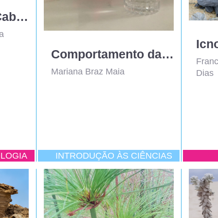
Icnofósseis de Cabanas Longas (Alvarenga)
a
Comportamento da luz em água
Franc
Mariana Braz Maia
Dias
LOGIA
INTRODUÇÃO ÀS CIÊNCIAS