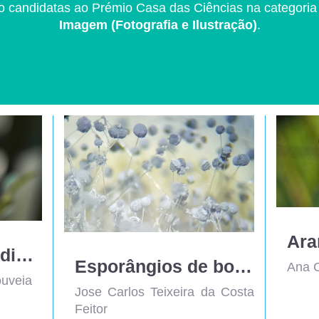
o candidatas ao Prémio Casa das Ciências na categoria
Imagem (Fotografia e Ilustração)
.
Ara
Borboleta Malhadinha
Esporângios de bolor em queijo
Ana C
ouveia
Jose Carlos Teixeira da Costa
Feitor