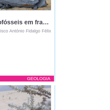
Icnofósseis em fragmento de estrato do Toarciano inferior
isco António Fidalgo Félix
GEOLOGIA