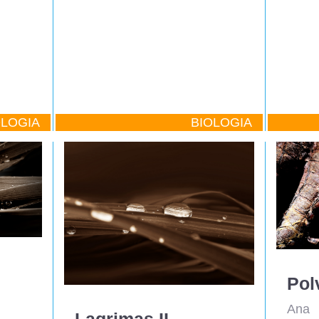
OLOGIA
BIOLOGIA
Pol
Ana 
Lagrimas II